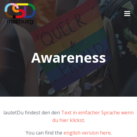
Awareness
lautetDu findest den den
Text in einfacher Sprache wenn
du hier klickst
.
You can find the
english version here
.